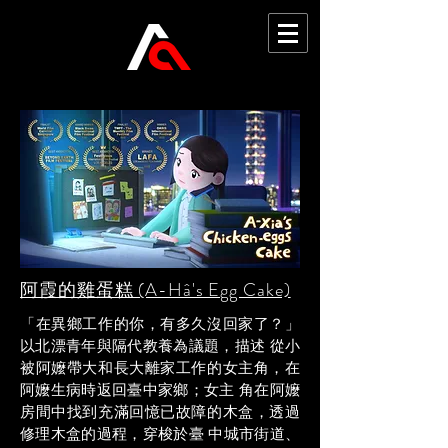
阿霞的雞蛋糕 (A-Hâ's Egg Cake)
「在異鄉工作的你，有多久沒回家了？」
以北漂青年與隔代教養為議題，描述 從小
被阿嬤帶大和長大離家工作的女主角，在
阿嬤生病時返回臺中家鄉；女主 角在阿嬤
房間中找到充滿回憶已故障的木盒，透過
修理木盒的過程，穿梭於臺 中城市街道、