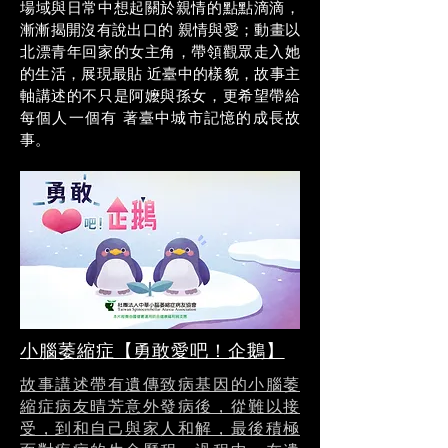
場域與日常中想起關於親情的點點滴滴，
漸漸揭開沒有說出口的 親情與愛；動畫以
北漂青年回家的女主角，帶領觀眾走入她
的生活，展現最貼 近臺中的樣貌，故事主
軸講述的不只是阿嬤與孫女，更希望帶給
每個人一個有 著臺中城市記憶的成長故
事。
小腦萎縮症【勇敢愛吧！企鵝】
故事講述帶有遺傳致病基因的小腦萎
縮症病友晴芳意外發病後，從難以接
受，到和自己與家人和解，最後積極