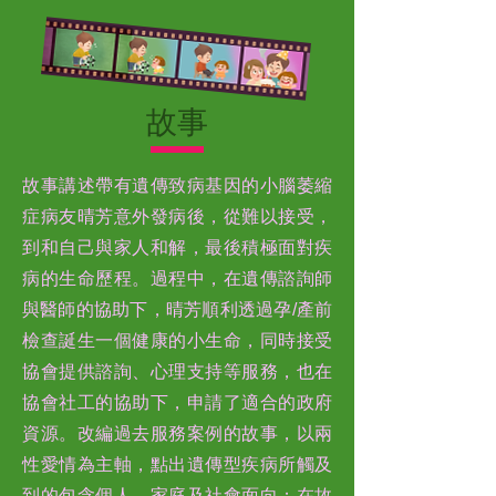
故事
故事講述帶有遺傳致病基因的小腦萎縮
症病友晴芳意外發病後，從難以接受，
到和自己與家人和解，最後積極面對疾
病的生命歷程。過程中，在遺傳諮詢師
與醫師的協助下，晴芳順利透過孕/產前
檢查誕生一個健康的小生命，同時接受
協會提供諮詢、心理支持等服務，也在
協會社工的協助下，申請了適合的政府
資源。改編過去服務案例的故事，以兩
性愛情為主軸，點出遺傳型疾病所觸及
到的包含個人、家庭及社會面向；在故